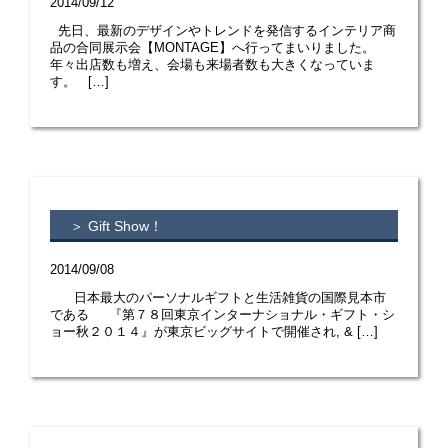
2014/09/12
先日、最新のデザインやトレンドを発信するインテリア商
品の合同展示会【MONTAGE】へ行ってまいりました。
年々出店数も増え、会場も来場者数も大きくなっていま
す。 […]
＞ Gift Show！
2014/09/08
日本最大のパーソナルギフトと生活雑貨の国際見本市
である 『第７８回東京インターナショナル・ギフト・シ
ョー秋２０１４』が東京ビッグサイトで開催され, & […]