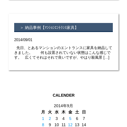
＞ 納品事例【ﾏﾝｼｮﾝｴﾝﾄﾗﾝｽ家具】
2014/09/01
先日、とあるマンションのエントランスに家具を納品して
きました。 何も設置されていない状態はこんな感じで
す。 広くてそれはそれで良いですが、やはり殺風景 […]
CALENDER
2014年9月
月
火
水
木
金
土
日
1
2
3
4
5
6
7
8
9
10
11
12
13
14