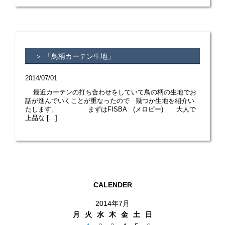
＞ 「鳥柄カーテン生地」
2014/07/01
最近カーテンの打ち合わせをしていて鳥の柄の生地でお
話が進んでいくことが重なったので 幾つか生地を紹介い
たします。 まずはFISBA (メロピー) 大人で
上品な […]
CALENDER
2014年7月
月
火
水
木
金
土
日